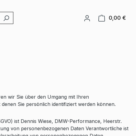
0,00 €
Ware
ren wir Sie über den Umgang mit Ihren
enen Sie persönlich identifiziert werden können.
DSGVO) ist Dennis Wiese, DMW-Performance, Heerstr.
itung von personenbezogenen Daten Verantwortliche ist
der Verarbeitung von personenbezogenen Daten